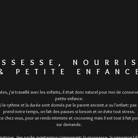
SSESSE, NOURRI
& PETITE ENFANC
ées, j'ai travaillé avec les enfants, il était donc naturel pour moi de cons
petite enfance.
 le rythme et la durée sont donnés par le parent enceint.e ou l'enfant: pas 
prend notre temps, on fait des pauses si besoin et on évite tout stress.
ce chez vous, pour un rendu intimiste et cocooning mais il est tout à fait 
sur demande.
matique, des packs avantageux comprenant: la grossesse, la naissance (dan