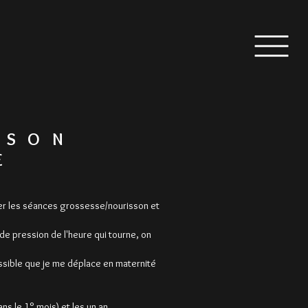
SSON
E
erver les séances grossesse/nourisson et
de pression de l'heure qui tourne, on
possible que je me déplace en maternité
s le 1° mois) et les un an.